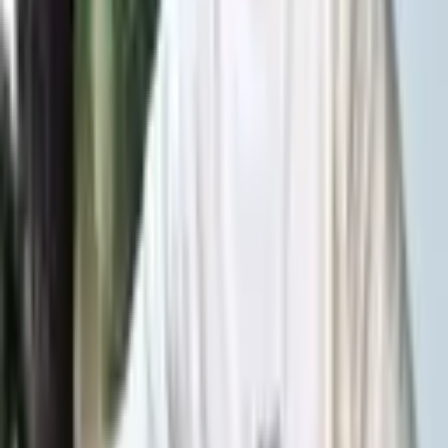
de rekommenderar en produkt.
Lika avgörande är den tekniska grunden. Snabba sidor, smart intern
länkning och kontroll över vilka URL:er som indexeras bestämmer
om Google överhuvudtaget orkar gå igenom hela sortimentet. På
innehållssidan gäller det att jobba smart med automation och mallar
utan att fastna i tunna, generiska texter. AI-verktyg har blivit en reell
hävstång, men kräver redaktionell kontroll. Texter skrivna av en
maskin för en maskin rankar sällan.
Den e-handlare som vinner framåt är den som förstår SEO som en
produktionsapparat, där teknik, data och innehåll samverkar för att
göra varje produkt hittbar och valbar, både i Googles träfflista och i
en AI-genererad rekommendation.
Frågor eller funderingar?
Hör av dig så pratar vi om er tillväxtresa
Simon Andersson
Försäljning & rådgivning